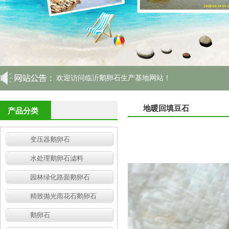
欢迎访问临沂鹅卵石生产基地网站！
地暖回填豆石
产品分类
变压器鹅卵石
水处理鹅卵石滤料
园林绿化路面鹅卵石
精致抛光雨花石鹅卵石
鹅卵石