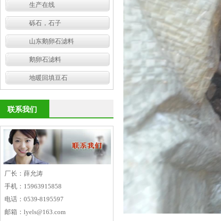
生产在线
砾石，石子
山东鹅卵石滤料
鹅卵石滤料
地暖回填豆石
联系我们
厂长：薛允涛
手机：15963915858
电话：0539-8195597
邮箱：lyels@163.com