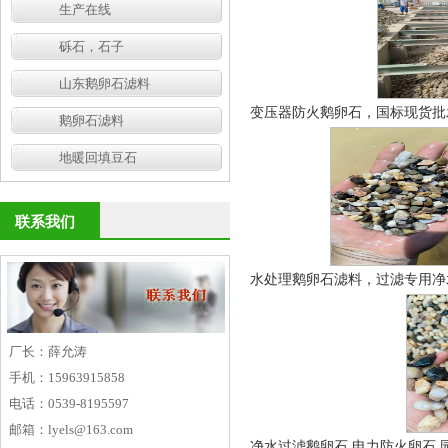
生产在线
砾石，石子
山东鹅卵石滤料
变压器防火鹅卵石，国标现货批发
鹅卵石滤料
地暖回填豆石
联系我们
水处理鹅卵石滤料，过滤专用净
厂长：薛允涛
手机：15963915858
电话：0539-8195597
邮箱：lyels@163.com
净水过滤鹅卵石 电力防火卵石 